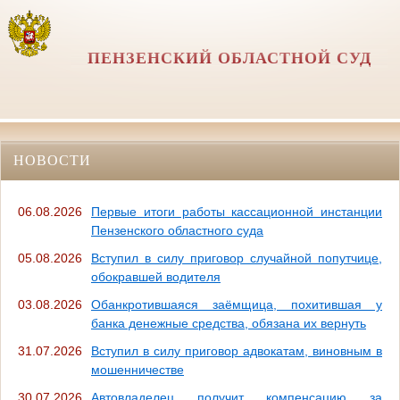
ПЕНЗЕНСКИЙ ОБЛАСТНОЙ СУД
НОВОСТИ
06.08.2026
Первые итоги работы кассационной инстанции
Пензенского областного суда
05.08.2026
Вступил в силу приговор случайной попутчице,
обокравшей водителя
03.08.2026
Обанкротившаяся заёмщица, похитившая у
банка денежные средства, обязана их вернуть
31.07.2026
Вступил в силу приговор адвокатам, виновным в
мошенничестве
30.07.2026
Автовладелец получит компенсацию за