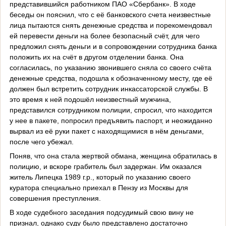
представившийся работником ПАО «Сбербанк». В ходе
беседы он пояснил, что с её банковского счета неизвестные
лица пытаются снять денежные средства и порекомендовал
ей перевести деньги на более безопасный счёт, для чего
предложил снять деньги и в сопровождении сотрудника банка
положить их на счёт в другом отделении банка. Она
согласилась, по указанию звонившего сняла со своего счёта
денежные средства, подошла к обозначенному месту, где её
должен был встретить сотрудник инкассаторской службы. В
это время к ней подошёл неизвестный мужчина,
представился сотрудником полиции, спросил, что находится
у нее в пакете, попросил предъявить паспорт, и неожиданно
вырвал из её руки пакет с находящимися в нём деньгами,
после чего убежал.
Поняв, что она стала жертвой обмана, женщина обратилась в
полицию, и вскоре грабитель был задержан. Им оказался
житель Липецка 1989 г.р., который по указанию своего
куратора специально приехал в Пензу из Москвы для
совершения преступления.
В ходе судебного заседания подсудимый свою вину не
признал, однако суду было представлено достаточно